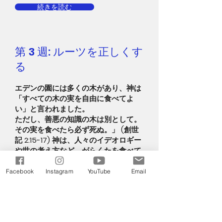
続きを読む
第 3 週: ルーツを正しくす
る
エデンの園には多くの木があり、神は
「すべての木の実を自由に食べてよ
い」と言われました。
ただし、善悪の知識の木は別として。
その実を食べたら必ず死ぬ。」 (創世
記 2:15-17) 神は、人々のイデオロギー
や世の考え方など、がらくたを食べて
はなりません。彼は私たちが彼を食べ
てほしいと思っています。
Facebook
Instagram
YouTube
Email
続きを読む