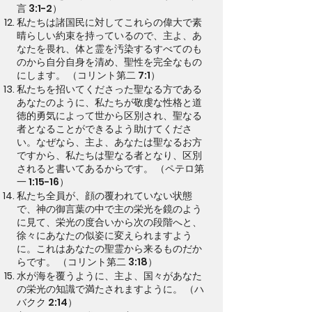
言 3:1-2）
私たちは諸国民に対してこれらの偉大で素
晴らしい約束を持っているので、主よ、あ
なたを畏れ、体と霊を汚染するすべてのも
のから自分自身を清め、聖性を完全なもの
にします。 （コリント第二 7:1）
私たちを招いてくださった聖なる方である
あなたのように、私たちが敬虔な性格と道
徳的勇気によって世から区別され、聖なる
者となることができるよう助けてくださ
い。なぜなら、主よ、あなたは聖なるお方
ですから、私たちは聖なる者となり、区別
されると書いてあるからです。 （ペテロ第
一 1:15-16）
私たち全員が、顔の覆われていない状態
で、神の御言葉の中で主の栄光を鏡のよう
に見て、栄光の度合いから次の段階へと、
徐々にあなたの似姿に変えられますよう
に。これはあなたの聖霊から来るものだか
らです。 （コリント第二 3:18）
水が海を覆うように、主よ、国々があなた
の栄光の知識で満たされますように。 （ハ
バクク 2:14）