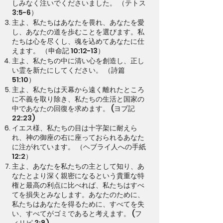
しみなく注いでくださいました。 （テトス
3:5-6）
主よ、私たちはあなたを畏れ、あなたを愛
し、あなたの道を歩むことを選びます。私
たちは心を尽くし、魂を込めてあなたに仕
えます。 （申命記 10:12-13）
主よ、私たちの中に清い心を創造し、正し
い霊を新たにしてください。 （詩篇
51:10）
主よ、私たちは天幕から遠く離れたところ
に不義を取り除き、私たちの生活と国家の
中であなたの回復を求めます。 (ヨブ記
22:23)
イエス様、私たちの目は十字架に耐えら
れ、神の御座の右に座っておられるあなた
に注がれています。 （ヘブライ人への手紙
12:2）
主よ、あなたを私たちの主として知り、あ
なたとより深く親密になるという貴重な特
権と最高の利点に比べれば、私たちはすべ
てを損失とみなします。あなたのために、
私たちはあなたを得るために、すべてを失
い、すべてがゴミであると考えます。 (フ