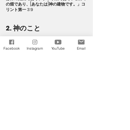
の畑であり、[あなたは]神の建物です。」コ
リント第一 3:9
2. 神のこと
私たちは自分自身を神の庭だと思っているで
しょうか？
Facebook
Instagram
YouTube
Email
私たちの庭は神にとって心地よいものでしょ
うか？大事に育てられて、たくさんの実がな
りますか？
祈ります: 親愛なる天の御父よ、私たちの命
はあなたのものです。私たちがあなたに喜ば
れる人生を送れるよう助けてください。私た
ちはもはや自分の利益のために実を結ぶため
に生きているのではなく、あなただけのため
に実を結ぶために自分の人生をあなたに捧げ
ます。アーメン。