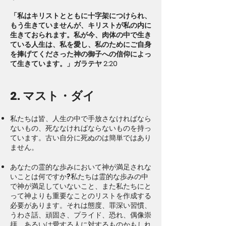
「私はキリストとともに十字架につけられ、
もう生きていませんが、キリストが私の内に
生きておられます。私が今、肉体の中で生き
ている人生は、私を愛し、私のためにご自身
を捧げてくださった神の御子への信仰によっ
て生きています。」ガラテヤ 2:20
2. マスト・ダイ
私たちは皆、人生の中で手放さなければなら
ないもの、死ななければならないものを持っ
ています。古い自分に死ぬのは簡単ではあり
ません。
あなたの霊的な歩みにおいて神が満足されな
いことは何ですか?私たちは霊的な歩みの中
で神が満足していないこと、また私たちにと
って神よりも重要なことのリストを作成する
必要があります。それは態度、罪深い習慣、
うわさ話、頑固さ、プライド、恐れ、偶像崇
拝、あるいは愛する人に対するものかもしれ