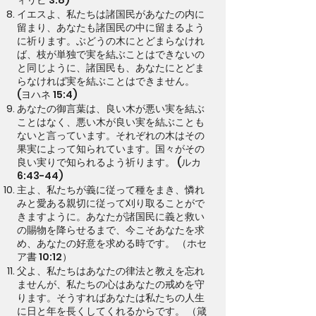
ィリピ 3:8)
イエスよ、私たちは諸国民があなたの内に
留まり、あなたも諸国民の中に留まるよう
に祈ります。ぶどうの木にとどまらなけれ
ば、枝が単独で実を結ぶことはできないの
と同じように、諸国民も、あなたにとどま
らなければ実を結ぶことはできません。
(ヨハネ 15:4)
あなたの御言葉は、良い木が悪い実を結ぶ
ことはなく、悪い木が良い実を結ぶことも
ないと言っています。それぞれの木はその
果実によって知られています。国々がその
良い実りで知られるよう祈ります。 (ルカ
6:43-44)
主よ、私たちが義に従って種をまき、憐れ
みと愛ある親切に従って刈り取ることがで
きますように。あなたが諸国民に義と救い
の賜物を降らせるまで、今こそあなたを求
め、あなたの好意を求める時です。 （ホセ
ア書 10:12）
父よ、私たちはあなたの律法と教えを忘れ
ませんが、私たちの心はあなたの戒めを守
ります。そうすればあなたは私たちの人生
に日と年を長くしてくれるからです。 （箴