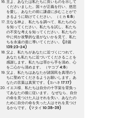
主よ、あなたは私たちに良いものを示して
くださいました。国々が正義を行い、慈悲
を愛し、あなたの前に謙虚に歩むことがで
きるように助けてください。 （ミカ 6:8）
主なる神よ、私たちを調べて、私たちの心
を知ってください。私たちを試し、私たち
の不安な考えを知ってください。私たちの
中に何か攻撃的な道がないかを見て、私た
ちを永遠の道に導いてください。 (詩篇
139:23-24)
父よ、私たちがあなたに近づくにつれて、
あなたも私たちに近づいてくださることを
感謝します。私たちは罪から手を清め、心
を二心から清めます。 （ヤコブ 4:8）
父よ、私たちはあなたが諸国民を真理のう
ちに聖めてくださるようお願いします。あ
なたの言葉は真実です。 (ヨハネ 17:17)
イエス様、私たちは自分の十字架を背負っ
てあなたの後に従います。 なぜなら、自分
の命を見つけた人はそれを失い、あなたの
ために自分の命を失った人はそれを見つけ
るからです。 (マタイ 10:38-39)