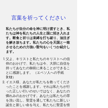
言葉を祈ってください
私たちが自分の命を神に明け渡すとき、私
たちは神を私たちの人生と国に招き入れま
す。断食と祈りは束縛を打ち破り、油注ぎ
を解き放ちます。私たちの心を天国と一致
させるための力強い聖句をいくつか紹介し
ます。
父よ、キリストと私たちのキリストへの信
仰のおかげで、私たちは今、大胆に自信を
持ってあなたの御前に来ることができるこ
とに感謝します。 （エペソ人への手紙
3:12）
イエス様、あなたが私たちを救ってくださ
ったことを感謝します。それは私たちが行
った正しい行いのせいではなく、あなたの
憐れみのおかげです。あなたは私たちの罪
を洗い流し、聖霊を通して私たちに新しい
誕生と新しい命を与え、私たちに聖霊を惜