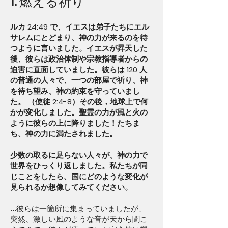
1. 燃える祈り
ルカ 24:49 で、イエスは弟子たちにエル
サレムにとどまり、神の力が来るのを待
つように言いました。イエスが昇天した
後、彼らは政治体制や宗教指導者からの
迫害に直面していました。彼らは 120 人
の普通の人々で、一つの部屋で祈り、神
を待ち望み、神の約束を守っていまし
た。 （使徒 2:4-8）その後，地球上で何
かが変化しました。聖霊の力が風と火の
ように彼らの上に降りました！たちま
ち、神の力に満たされました。
少数の取るに足らない人々が、神の力で
世界をひっくり返しました。私たちが同
じことをしたら、国にどのような変化が
見られるか想像してみてください。
...彼らは一箇所に集まっていましたが、
突然、激しい風のような音が天から聞こ