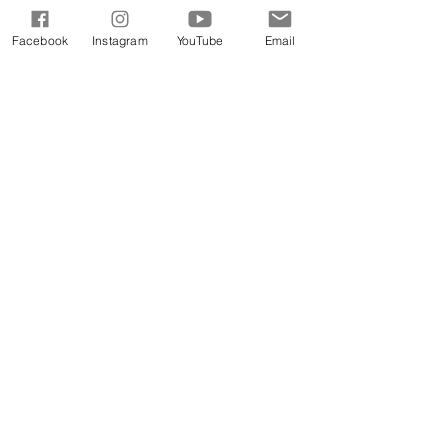
4週目
Facebook
Instagram
YouTube
Email
第5週
パワーアップ
神は私たちを祈りの家に呼び戻しておら
れます。世界が神の超自然的な介入を見
る唯一の方法は、祈りです。祈り続け、
立ち続け、やめないでください。パワー
アップする時が来ました！
香の煙は、神の民の祈りとともに、天使
の手から神に上った。この後、天使は祭
壇からの火で香の容器を満たし、それを
地球に投げました。雷が鳴り響き、稲妻
が閃き、大地が揺れた。黙示録 8:4-5
(CEV)
続きを読む