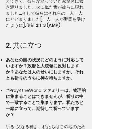
えてきて、彼らが座っていた家全体に響
き渡りました。火に似た舌が彼らに現れ
ました...そして彼らはそれらの一人一人
にとどまりました[一人一人が聖霊を受け
たように].使徒 2:1-3 (AMP)
2. 共に立つ
あなたの国の状況にどのように対応して
いますか？政府と大統領に反対します
か？あなたは人のせいにしますか、それ
とも祈りのうちに神を待ちますか。
#Pray4theWorld ファミリーは、物理的
に集まることはできませんが、祈りの中
で一致することで集まります。私たちと
一緒に立って、期待して祈っています
か？
祈る: 父なる神よ、私たちはこの地のため